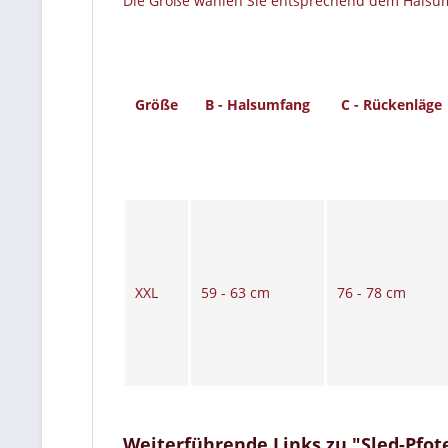
Die Größe wählen Sie entsprechend dem Halsumf
Größe
B - Halsumfang
C - Rückenläge
XXL
59 - 63 cm
76 - 78 cm
Weiterführende Links zu "Sled-Pfote