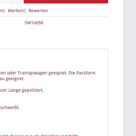
en
Merken
Bewerten
SW10058
ten oder Trainigswagen geeignet. Die Passform
au geeignet.
nzer Länge gepolstert.
rschweißt.