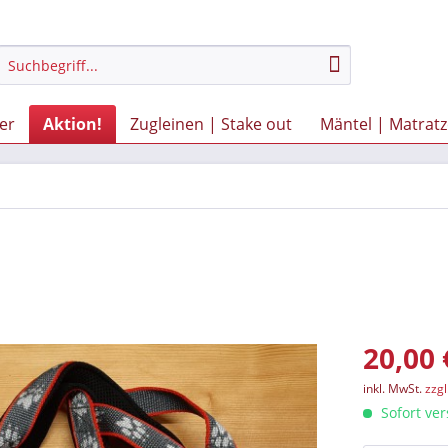
er
Aktion!
Zugleinen | Stake out
Mäntel | Matrat
20,00 
inkl. MwSt.
zzg
Sofort ver