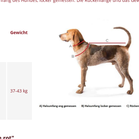
ang des Hundes, locker gemessen. Die Rückenlänge und das Gewic
Gewicht
37-43 kg
 rot"