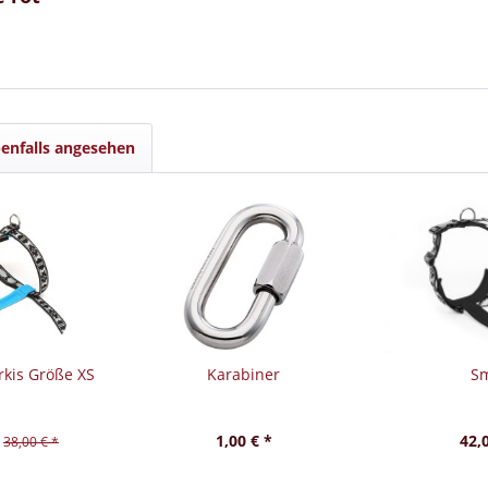
enfalls angesehen
rkis Größe XS
Karabiner
Sm
1,00 € *
42,
38,00 € *