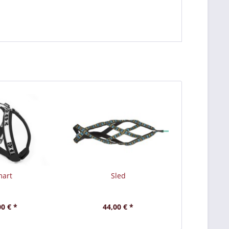
art
Sled
00 € *
44,00 € *