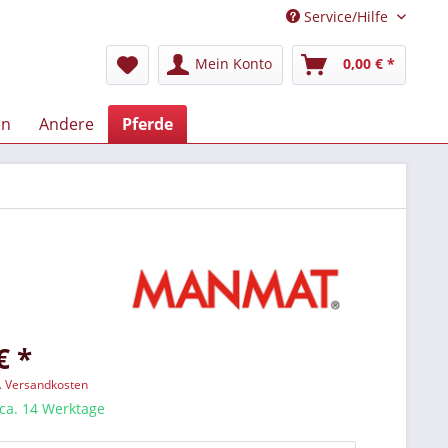
Service/Hilfe
Mein Konto
0,00 € *
en
Andere
Pferde
€ *
l. Versandkosten
 ca. 14 Werktage